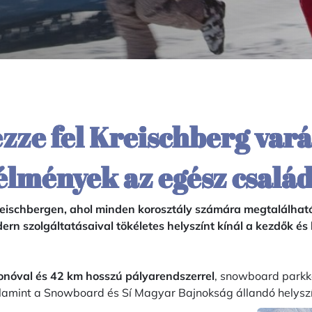
zze fel Kreischberg vará
 élmények az egész csalá
Kreischbergen, ahol minden korosztály számára megtalálható
dern szolgáltatásaival tökéletes helyszínt kínál a kezdők é
vonóval és 42 km hosszú pályarendszerrel
, snowboard parkka
lamint a Snowboard és Sí Magyar Bajnokság állandó helyszí