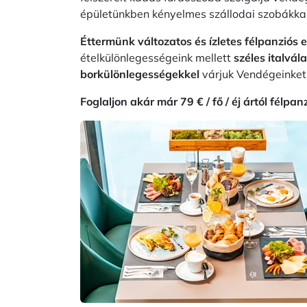
épületünkben kényelmes szállodai szobákkal
Éttermünk változatos és ízletes félpanziós el
ételkülönlegességeink mellett
széles italvál
borkülönlegességekkel
várjuk Vendégeinket
Foglaljon akár már 79 € / fő / éj ártól félpanz