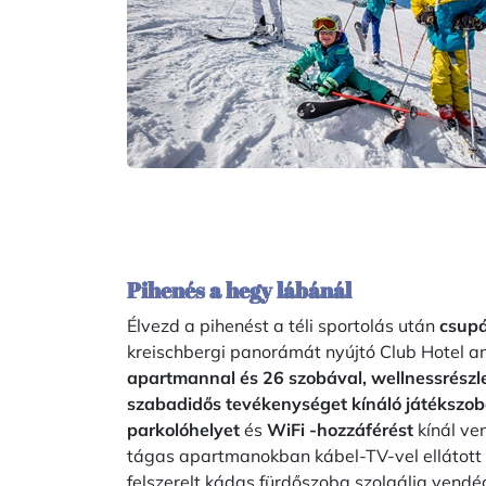
Pihenés a hegy lábánál
Élvezd a pihenést a téli sportolás után
csupá
kreischbergi panorámát nyújtó Club Hotel 
apartmannal és 26 szobával,
wellnessrészl
szabadidős tevékenységet kínáló játékszo
parkolóhelyet
és
WiFi -hozzáférést
kínál ve
tágas apartmanokban kábel-TV-vel ellátott 
felszerelt kádas fürdőszoba szolgálja vend