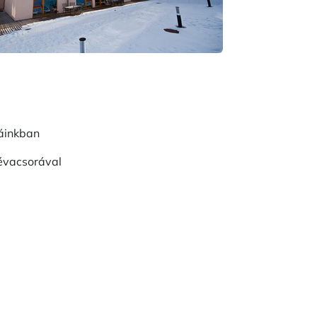
áinkban
févacsorával