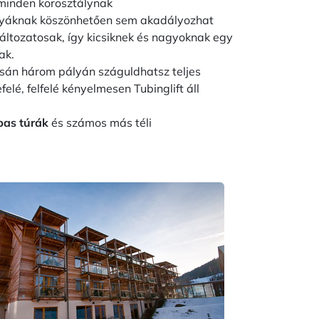
minden korosztálynak
ályáknak köszönhetően sem akadályozhat
ltozatosak, így kicsiknek és nagyoknak egy
nak.
sán három pályán száguldhatsz teljes
lé, felfelé kényelmesen Tubinglift áll
lpas túrák
és számos más téli