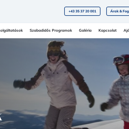
+43 35 37 20 001
Árak & Fog
olgáltatások
Szabadidős Programok
Galéria
Kapcsolat
Aj
k