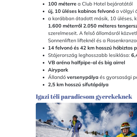
100 méterre
a Club Hotel bejáratától
új, 10 üléses kabinos felvonó
a völgyi 
a korábban átadott másik, 10 üléses, k
1.600 méterről 2.050 méteres tengersz
szerelmeseit. A felső állomásról közvetl
Sonnenliften lifteknél és a Rosenkranzo
14 felvonó és 42 km hosszú hóbiztos 
Stájerország leghosszabb lesiklása:
6,
VB aréna halfpipe-al és big airrel
Airypark
Állandó
versenypálya
és gyorsasági p
2,5 km hosszú sífutópálya
Igazi téli paradicsom gyerekeknek