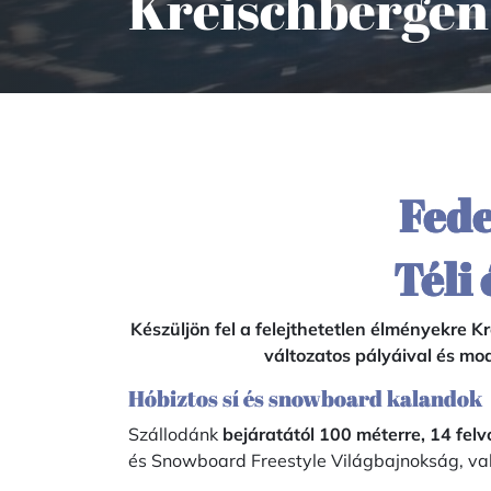
Kreischbergen
Fede
Téli
Készüljön fel a felejthetetlen élményekre 
változatos pályáival és mo
Hóbiztos sí és snowboard kalandok
Szállodánk
bejáratától 100 méterre, 14 fel
és Snowboard Freestyle Világbajnokság, va