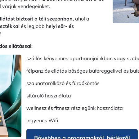
 várjuk vendégeinket.
látást biztosít a téli szezonban,
ahol a
asztékkal
és legjobb h
elyi sör- és
!
iós ellátással:
szállás kényelmes apartman
jainkban vagy szob
félpanziós ellátás bőséges büféreggelivel és bü
szaunatarölköző és fürdőköntös
sítároló használata
wellnesz és fitnesz részlegünk használata
ingyenes Wifi
Bővebben a programokról, bérlésről