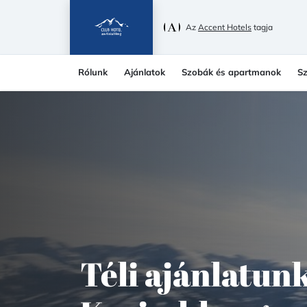
Az
Accent Hotels
tagja
Rólunk
Ajánlatok
Szobák és apartmanok
Sz
Téli ajánlatun