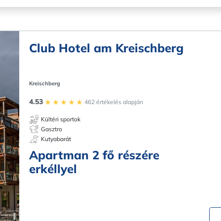
Club Hotel am Kreischberg
Kreischberg
4.53
462 értékelés alapján
Kültéri sportok
Gasztro
Kutyabarát
Apartman 2 fő részére
erkéllyel