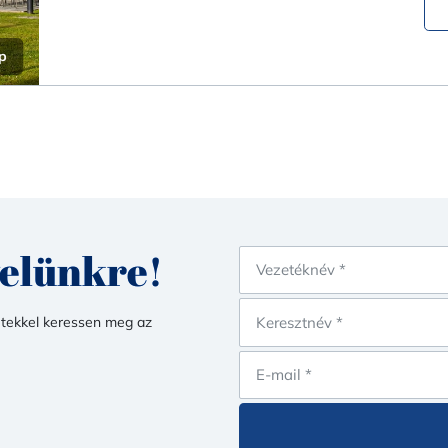
p
velünkre!
etekkel keressen meg az