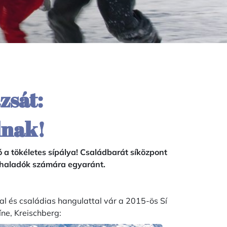
zsát:
dnak!
 a tökéletes sípálya! Családbarát síközpont
s haladók számára egyaránt.
l és családias hangulattal vár a 2015-ös Sí
ne, Kreisch
berg: