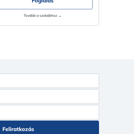
Foglalás
Tovább a szobákhoz →
Feliratkozás