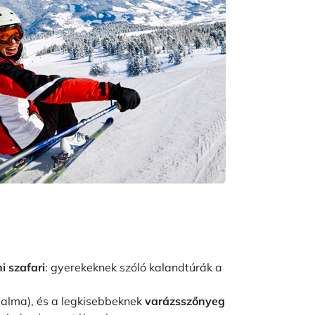
i szafari
: gyerekeknek szóló kalandtúrák a
dalma), és a legkisebbeknek
varázsszőnyeg