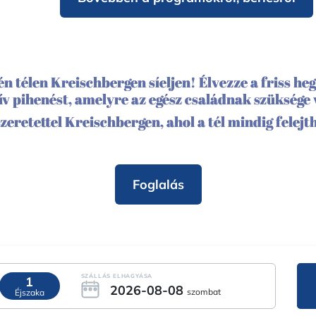
én télen Kreischbergen síeljen! Élvezze a friss hegy
ív pihenést, amelyre az egész családnak szüksége 
zeretettel Kreischbergen, ahol a tél mindig felejt
Foglalás
SZÁLLÁS ELHAGYÁSA
1
2026-08-08
szombat
Éjszaka