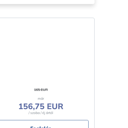
165 EUR
már
156,75 EUR
/ szoba / éj ártól