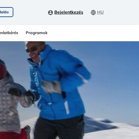
Bejelentkezés
HU
lalás
ánlatkérés
Programok