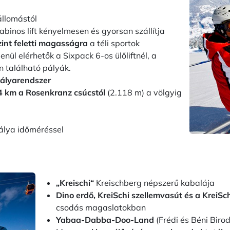
állomástól
abinos lift kényelmesen és gyorsan szállítja
int feletti magasságra
a téli sportok
enül elérhetők a Sixpack 6-os ülőliftnél, a
n található pályák.
pályarendszer
4 km a Rosenkranz csúcstól
(2.118 m) a völgyig
álya időméréssel
„Kreischi“
Kreischberg népszerű kabalája
Dino erdő, KreiSchi szellemvasút és a KreiSch
csodás magaslatokban
Yabaa-Dabba-Doo-Land
(Frédi és Béni Biro