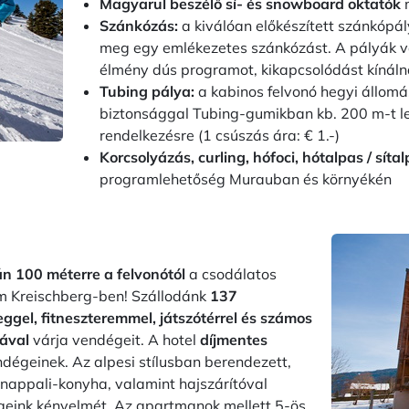
Magyarul beszélő sí- és snowboard oktatók
Szánkózás:
a
kiválóan előkészített szánkóp
meg egy emlékezetes szánkózást. A pályák vá
élmény dús programot, kikapcsolódást kínál
Tubing pálya:
a kabinos felvonó hegyi állomá
biztonsággal Tubing-gumikban kb. 200 m-t lefe
rendelkezésre (1 csúszás ára: € 1.-)
Korcsolyázás, curling, hófoci, hótalpas / síta
programlehetőség Murauban és környékén
n 100 méterre a felvonótól
a csodálatos
am Kreischberg-ben! Szállodánk
137
eggel, fitneszteremmel, játszótérrel és számos
bával
várja vendégeit. A hotel
díjmentes
ndégeinek. Az alpesi stílusban berendezett,
nappali-konyha, valamint hajszárítóval
égeink kényelmét. Az apartmanok mellett 5-ös