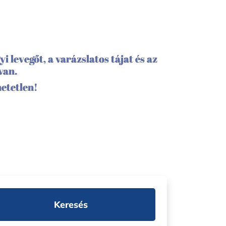
i levegőt, a varázslatos tájat és az
van.
hetetlen!
Keresés