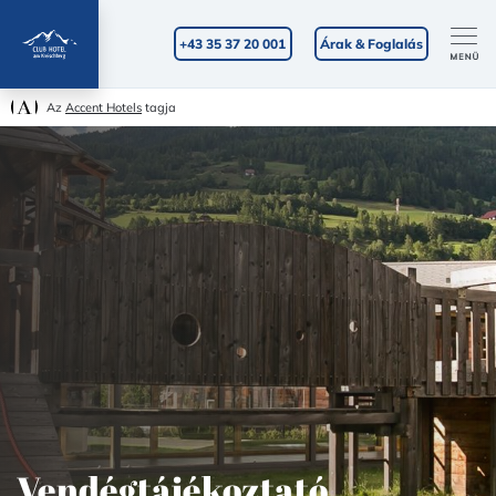
+43 35 37 20 001
Árak & Foglalás
Az
Accent Hotels
tagja
Vendégtájékoztató