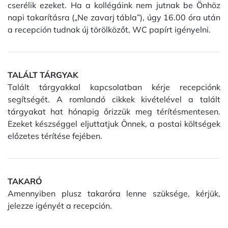
cserélik ezeket. Ha a kollégáink nem jutnak be Önhöz
napi takarításra („Ne zavarj tábla”), úgy 16.00 óra után
a recepción tudnak új törölközőt, WC papírt igényelni.
TALÁLT TÁRGYAK
Talált tárgyakkal kapcsolatban kérje recepciónk
segítségét. A romlandó cikkek kivételével a talált
tárgyakat hat hónapig őrizzük meg térítésmentesen.
Ezeket készséggel eljuttatjuk Önnek, a postai költségek
előzetes térítése fejében.
TAKARÓ
Amennyiben plusz takaróra lenne szüksége, kérjük,
jelezze igényét a recepción.