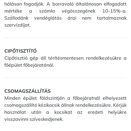
hálásan fogadják. A borravaló általánosan elfogadott
mértéke a számla végösszegének 10-15%-a.
Szállodánk vendéglátás árai nem tartalmaznak
szervízdíjat.
CIPŐTISZTÍTÓ
Cipőtisztió gép áll térítésmentesen rendelkezésükre a
főépület főbejáratánál.
CSOMAGSZÁLLÍTÁS
Minden épület földszintjén a főbejáratnál elhelyezett
csomagszállító kézikocsik állnak rendelkezésükre. Kérjük
használat után a kocsikat az eredeti helyükre
visszavinni szíveskedjenek.