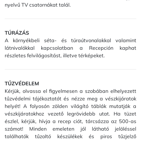
nyelvű TV csatornákat talál.
TÚRÁZÁS
A környékbeli séta- és túraútvonalakkal valamint
látnivalókkal kapcsolatban a Recepción kaphat
részletes felvilágosítást, illetve térképeket.
TŰZVÉDELEM
Kérjük, olvassa el figyelmesen a szobában elhelyezett
tűzvédelmi tájékoztatót és nézze meg a vészkijáratok
helyét! A folyosón zölden világító táblák mutatják a
vészkijáratokhoz vezető legrövidebb utat. Ha tüzet
észlel, kérjük, hívja a recep ciót, tárcsázza az 500-as
számot! Minden emeleten jól látható jelöléssel
találhatók tűzoltó készülékek és piros tűzjelző