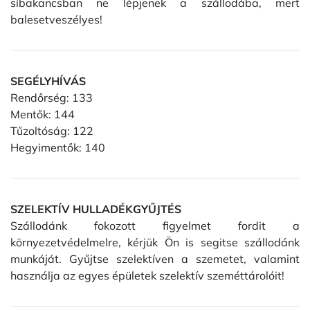
síbakancsban ne lépjenek a szállodába, mert
balesetveszélyes!
SEGÉLYHÍVÁS
Rendőrség: 133
Mentők: 144
Tűzoltóság: 122
Hegyimentők: 140
SZELEKTÍV HULLADÉKGYŰJTÉS
Szállodánk fokozott figyelmet fordit a
környezetvédelmelre, kérjük Ön is segitse szállodánk
munkáját. Gyűjtse szelektíven a szemetet, valamint
használja az egyes épületek szelektív szeméttárolóit!