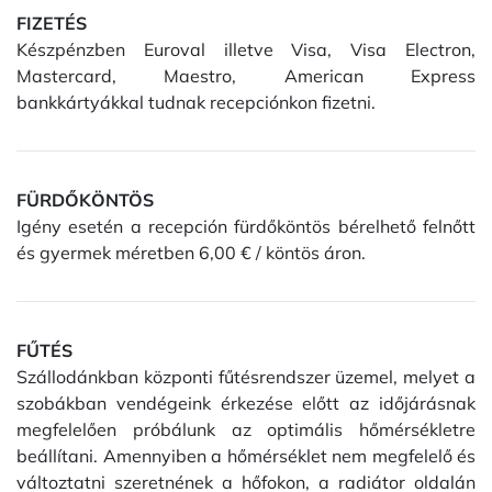
FIZETÉS
Készpénzben Euroval illetve Visa, Visa Electron,
Mastercard, Maestro, American Express
bankkártyákkal tudnak recepciónkon fizetni.
FÜRDŐKÖNTÖS
Igény esetén a recepción fürdőköntös bérelhető felnőtt
és gyermek méretben 6,00 € / köntös áron.
FŰTÉS
Szállodánkban központi fűtésrendszer üzemel, melyet a
szobákban vendégeink érkezése előtt az időjárásnak
megfelelően próbálunk az optimális hőmérsékletre
beállítani. Amennyiben a hőmérséklet nem megfelelő és
változtatni szeretnének a hőfokon, a radiátor oldalán