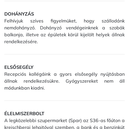
DOHÁNYZÁS
Felhívjuk szíves figyelmüket, hogy szállodánk
nemdohányzó. Dohányzó vendégeinknek a szobák
balkonja, illetve az épületek körül kijelölt helyek állnak
rendelkezésére.
ELSŐSEGÉLY
Recepciós kollégáink a gyors elsősegély nyújtásban
állnak rendelkezésükre. Gyógyszereket nem áll
módunkban kiadni.
ÉLELMISZERBOLT
A legközelebbi szupermarket (Spar) az S36-as főúton a
kreischbergi lehajtóval szemben, a bank és a benzinkút