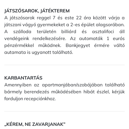
JÁTSZÓSAROK, JÁTÉKTEREM
A játszósarok reggel 7 és este 22 óra között várja a
játszani vágyó gyermekeket a 2-es épület alagsorában.
A szálloda területén billiárd és asztalifoci áll
vendégeink rendelkezésére. Az automaták 1 eurós
pénzérmékkel működnek. Bankjegyet érmére váltó
autamata is ugyanott található.
KARBANTARTÁS
Amennyiben az apartmanjában/szobájában található
bármely berendezés működésében hibát észlel, kérjük
forduljon recepciónkhoz.
„KÉREM, NE ZAVARJANAK”