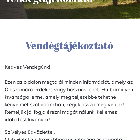
Vendégtájékoztató
Kedves Vendégünk!
Ezen az oldalon megtalál minden információt, amely az
Ön számára érdekes vagy hasznos lehet. Ha bármilyen
kívánsága lenne, amely még teljesebbé tehetné
kényelmét szállodánkban, kérjük ossza meg velünk!
Reméljük jól fogja érezni magát nálunk, kellemes
időtöltést kívánunk!
Szívélyes üdvözlettel,
Club Hotel am Kreischberg vezetősége és csapata