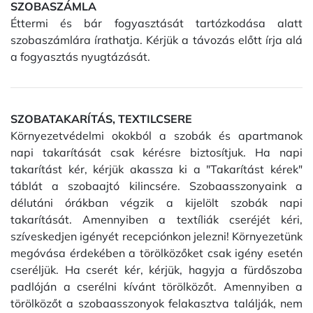
SZOBASZÁMLA
Éttermi és bár fogyasztását tartózkodása alatt
szobaszámlára írathatja. Kérjük a távozás előtt írja alá
a fogyasztás nyugtázását.
SZOBATAKARÍTÁS, TEXTILCSERE
Környezetvédelmi okokból a szobák és apartmanok
napi takarítását csak kérésre biztosítjuk. Ha napi
takarítást kér, kérjük akassza ki a "Takarítást kérek"
táblát a szobaajtó kilincsére. Szobaasszonyaink a
délutáni órákban végzik a kijelölt szobák napi
takarítását. Amennyiben a textíliák cseréjét kéri,
szíveskedjen igényét recepciónkon jelezni! Környezetünk
megóvása érdekében a törölközőket csak igény esetén
cseréljük. Ha cserét kér, kérjük, hagyja a fürdőszoba
padlóján a cserélni kívánt törölközőt. Amennyiben a
törölközőt a szobaasszonyok felakasztva találják, nem