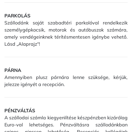
PARKOLÁS
Szállodánk saját szabadtéri parkolóval rendelkezik
személygépkocsik, motorok és autóbuszok számára,
amely vendégeinknek térítésmentesen igénybe vehető.
Lásd „Alaprajz“!
PÁRNA
Amennyiben plusz párnára lenne szüksége, kérjük,
jelezze igényét a recepción.
PÉNZVÁLTÁS
A szállodai számla kiegyenlítése készpénzben kizárólag
Euro-val lehetséges. Pénzváltásra szállodánkban
sajnos nincsen lehetőség. Recepciós kollégáink