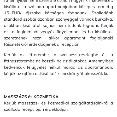
Amennyiben nem szeretné otthon hagyni kis kedvencét,
kisállatot a szálloda apartmanjaiban közepes termetig
15.-EUR/ éjszaka költségen fogadunk. Szállodánk
standard szobái azonban szőnyeggel vannak burkolva,
azokban kisállatot sajnos nem tudunk fogadni. Kérjük
ezt a foglalásnál vegyék figyelembe, és ha kisállatot
szeretnének hozni, akkor apartmant foglaljanak!
Részletekről érdeklődjenek a recepción.
Kérjük az étterembe, a wellness-részlegbe és a
fittnessterembe ne hozzák be az állatokat. Amennyiben
kedvencük felügyelet nélkül marad az apartmanban,
kérjük az ajtóra a „Kisállat” kilincskártyát akasszák ki.
MASSZÁZS és KOZMETIKA
Kérjük masszázs- és kozmetikai szolgáltatásainkról a
szálloda recepcióján érdeklődjön.