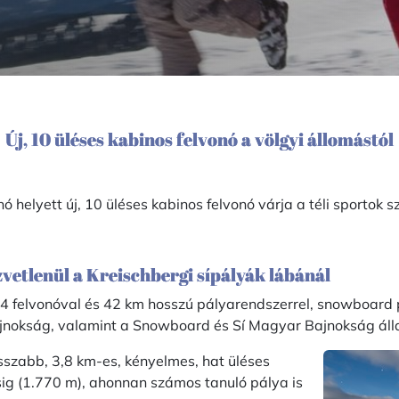
Új, 10 üléses kabinos felvonó a völgyi állomástól
 helyett új, 10 üléses kabinos felvonó várja a téli sportok 
vetlenül a Kreischbergi sípályák lábánál
14 felvonóval és 42 km hosszú pályarendszerrel, snowboard p
nokság, valamint a Snowboard és Sí Magyar Bajnokság álla
sszabb, 3,8 km-es, kényelmes, hat üléses
ásig (1.770 m), ahonnan számos tanuló pálya is