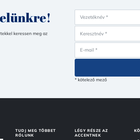
velünkre!
etekkel keressen meg az
* kötelező mező
TUDJ MEG TÖBBET
LÉGY RÉSZE AZ
KÖ
RÓLUNK
ACCENTNEK