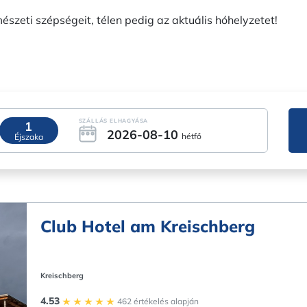
zeti szépségeit, télen pedig az aktuális hóhelyzetet!
SZÁLLÁS ELHAGYÁSA
1
2026-08-10
hétfő
Éjszaka
Club Hotel am Kreischberg
Kreischberg
4.53
462 értékelés alapján