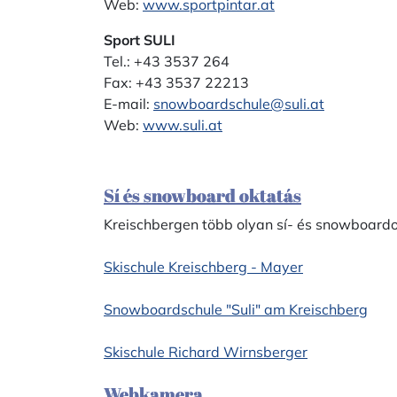
Web:
www.sportpintar.at
Sport SULI
Tel.: +43 3537 264
Fax: +43 3537 22213
E-mail:
snowboardschule@suli.at
Web:
www.suli.at
Sí és snowboard oktatás
Kreischbergen több olyan sí- és snowboardo
Skischule Kreischberg - Mayer
Snowboardschule "Suli" am Kreischberg
Skischule Richard Wirnsberger
Webkamera