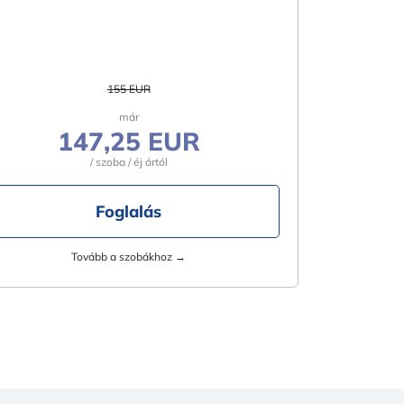
155 EUR
már
147,25 EUR
/ szoba / éj ártól
Foglalás
Tovább a szobákhoz →