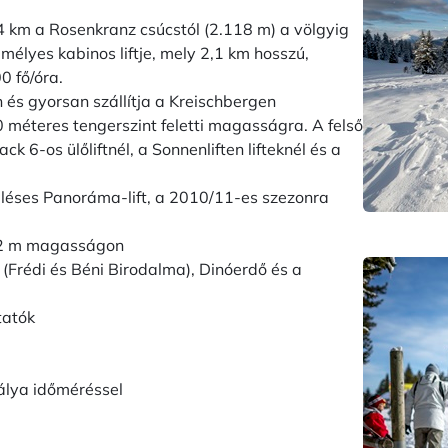
4 km a Rosenkranz csúcstól (2.118 m) a völgyig
mélyes kabinos liftje, mely 2,1 km hosszú,
0 fő/óra.
n és gyorsan szállítja a Kreischbergen
méteres tengerszint feletti magasságra. A felső
ck 6-os ülőliftnél, a Sonnenliften lifteknél és a
léses Panoráma-lift, a 2010/11-es szezonra
02 m magasságon
rédi és Béni Birodalma), Dinóerdő és a
tatók
álya időméréssel