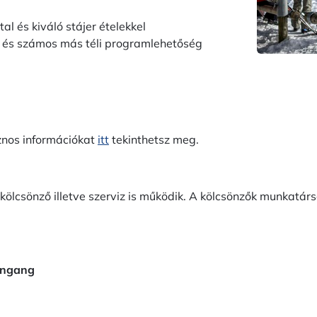
al és kiváló stájer ételekkel
úra és számos más téli programlehetőség
znos információkat
itt
tekinthetsz meg.
ölcsönző illetve szerviz is működik. A kölcsönzők munkatárs
eingang