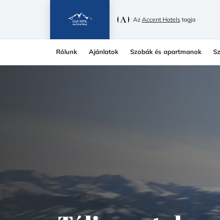
Az
Accent Hotels
tagja
Rólunk
Ajánlatok
Szobák és apartmanok
Sz