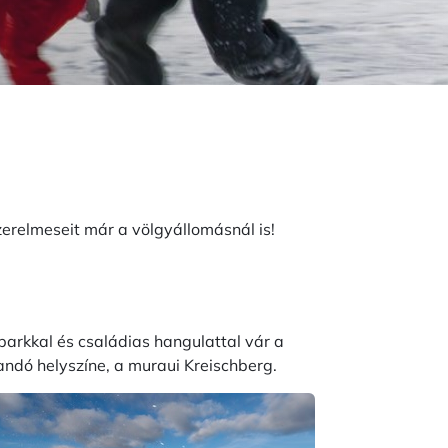
szerelmeseit már a völgyállomásnál is!
arkkal és családias hangulattal vár a
ndó helyszíne, a muraui Kreischberg.