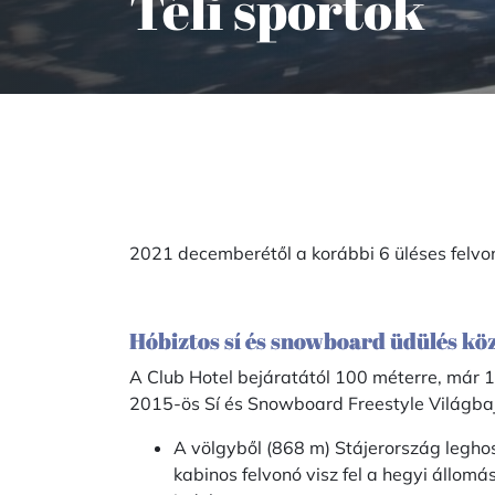
Téli sportok
2021 decemberétől a korábbi 6 üléses felvonó
Hóbiztos sí és snowboard üdülés köz
A Club Hotel bejáratától 100 méterre, már 
2015-ös Sí és Snowboard Freestyle Világbaj
A völgyből (868 m) Stájerország legho
kabinos felvonó visz fel a hegyi állom