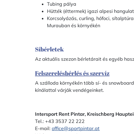
Tubing pálya
Hütték (éttermek) igazi alpesi hangulatt
Korcsolyázás, curling, hófoci, sítalpt
Murauban és környékén
Síbérletek
Az aktuális szezon bérletárait és egyéb has
Felszerelésbérlés és szervíz
A szálloda környékén több sí- és snowboardk
kínálattal várják vendégeinket.
Intersport Rent Pintar, Kreischberg Haupt
Tel.: +43 3537 22 222
E-mail:
office@sportpintar.at