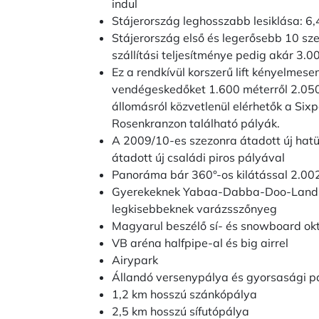
indul
Stájerország leghosszabb lesiklása: 6,
Stájerország első és legerősebb 10 sze
szállítási teljesítménye pedig akár 3.00
Ez a rendkívül korszerű lift kényelmese
vendégeskedőket 1.600 méterről 2.050 
állomásról közvetlenül elérhetők a Sixpa
Rosenkranzon található pályák.
A 2009/10-es szezonra átadott új hatü
átadott új családi piros pályával
Panoráma bár 360°-os kilátással 2.0
Gyerekeknek Yabaa-Dabba-Doo-Land (F
legkisebbeknek varázsszőnyeg
Magyarul beszélő sí- és snowboard ok
VB aréna halfpipe-al és big airrel
Airypark
Állandó versenypálya és gyorsasági p
1,2 km hosszú szánkópálya
2,5 km hosszú sífutópálya