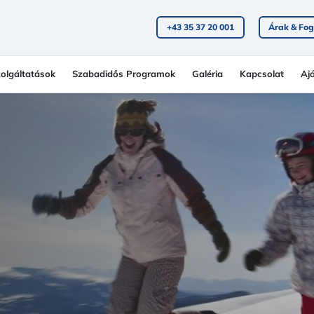
+43 35 37 20 001
Árak & Fog
olgáltatások
Szabadidős Programok
Galéria
Kapcsolat
Aj