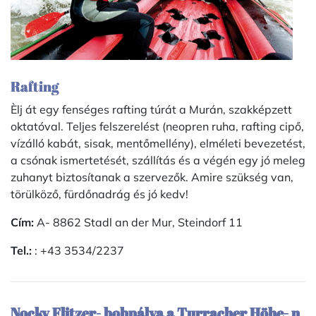
Rafting
Èlj át egy fenséges rafting túrát a Murán, szakképzett
oktatóval. Teljes felszerelést (neopren ruha, rafting cipő,
vízálló kabát, sisak, mentőmellény), elméleti bevezetést,
a csónak ismertetését, szállítás és a végén egy jó meleg
zuhanyt biztosítanak a szervezők. Amire szükség van,
törülköző, fürdőnadrág és jó kedv!
Cím:
A- 8862 Stadl an der Mur, Steindorf 11
Tel.:
: +43 3534/2237
Nocky Flitzer- bobpálya a Turracher Höhe- n