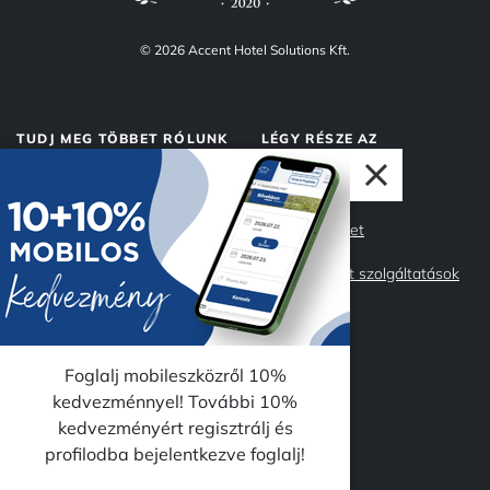
© 2026 Accent Hotel Solutions Kft.
TUDJ MEG TÖBBET RÓLUNK
LÉGY RÉSZE AZ
ACCENTNEK
Rólunk
Accent Market
Adatvédelem
Management szolgáltatások
Impresszum
Csapatunk
Miért az Accent?
Karrier
Foglalj mobileszközről 10%
kedvezménnyel! További 10%
kedvezményért regisztrálj és
KÖVESS MINKET
profilodba bejelentkezve foglalj!