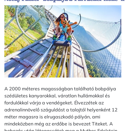
A 2000 méteres magasságban található bobpálya
szédületes kanyarokkal, váratlan hullámokkal és
fordulókkal várja a vendégeket. Élvezzétek az
adrenalinnövelő száguldást a talajtól helyenként 12
méter magasra is elrugaszkodó pályán, ami
mindeközben még az erdőbe is bevezet Titeket. A
bobozás után látogassátok meg a Mythos Edelstein