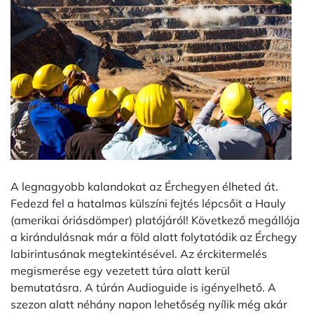
A legnagyobb kalandokat az Érchegyen élheted át.
Fedezd fel a hatalmas külszíni fejtés lépcsőit a Hauly
(amerikai óriásdömper) platójáról! Következő megállója
a kirándulásnak már a föld alatt folytatódik az Érchegy
labirintusának megtekintésével. Az érckitermelés
megismerése egy vezetett túra alatt kerül
bemutatásra. A túrán Audioguide is igényelhető. A
szezon alatt néhány napon lehetőség nyílik még akár