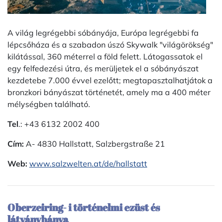
A világ legrégebbi sóbányája, Európa legrégebbi fa
lépcsőháza és a szabadon úszó Skywalk "világörökség"
kilátással, 360 méterrel a föld felett. Látogassatok el
egy felfedezési útra, és merüljetek el a sóbányászat
kezdetebe 7.000 évvel ezelőtt; megtapasztalhatjátok a
bronzkori bányászat történetét, amely ma a 400 méter
mélységben található.
Tel
.: +43 6132 2002 400
Cím:
A- 4830 Hallstatt, Salzbergstraße 21
Web:
www.salzwelten.at/de/hallstatt
Oberzeiring- i történelmi ezüst és
látványbánya