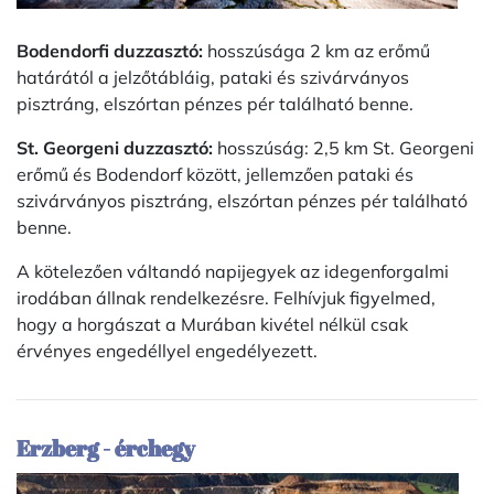
Bodendorfi duzzasztó:
hosszúsága 2 km az erőmű
határától a jelzőtábláig, pataki és szivárványos
pisztráng, elszórtan pénzes pér található benne.
St. Georgeni duzzasztó:
hosszúság: 2,5 km St. Georgeni
erőmű és Bodendorf között, jellemzően pataki és
szivárványos pisztráng, elszórtan pénzes pér található
benne.
A kötelezően váltandó napijegyek az idegenforgalmi
irodában állnak rendelkezésre. Felhívjuk figyelmed,
hogy a horgászat a Murában kivétel nélkül csak
érvényes engedéllyel engedélyezett.
Erzberg - érchegy