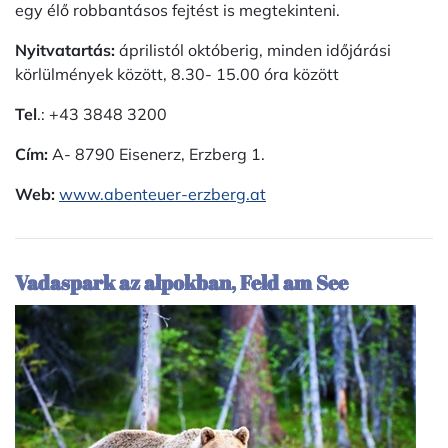
egy élő robbantásos fejtést is megtekinteni.
Nyitvatartás:
áprilistól októberig, minden időjárási
körlülmények között, 8.30- 15.00 óra között
Tel
.: +43 3848 3200
Cím:
A- 8790 Eisenerz, Erzberg 1.
Web:
www.abenteuer-erzberg.at
Vadaspark az alpokban, Feld am See