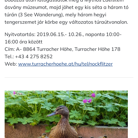
ásvány múzeumot, majd jöhet egy kis séta a három tó
túrán (3 See Wanderung), mely három hegyi
tengerszemet jár körbe egy változatos túraútvonalon.
Nyitvatartás: 2019.06.15.- 10.26., naponta 10:00-
16:00 óra között
Cím: A- 8864 Turracher Höhe, Turracher Höhe 178
Tel.: +43 4 275 8252
Web:
www.turracherhoehe.at/hu/tel/nockflitzer