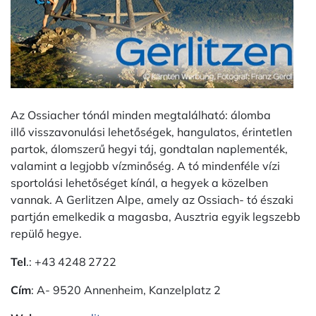
Az Ossiacher tónál minden megtalálható: álomba
illő visszavonulási lehetőségek, hangulatos, érintetlen
partok, álomszerű hegyi táj, gondtalan naplementék,
valamint a legjobb vízminőség. A tó mindenféle vízi
sportolási lehetőséget kínál, a hegyek a közelben
vannak. A Gerlitzen Alpe, amely az Ossiach- tó északi
partján emelkedik a magasba, Ausztria egyik legszebb
repülő hegye.
Tel
.: +43 4248 2722
Cím
: A- 9520 Annenheim, Kanzelplatz 2