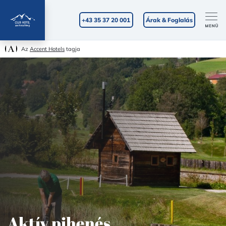
+43 35 37 20 001
Árak & Foglalás
Az
Accent Hotels
tagja
Aktív pihenés