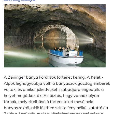
A Zeiringer bánya körül sok történet kering. A Keleti-
Alpok legnagyobbja volt, a bányászok gazdag emberek
voltak, és amikor jókedvüket szabadjára engedték, a
helyet megátkozták! Az biztos, hogy vannak olyan
tárnák, melyek elbűvölő történeteket mesélnek:
bányászokról, akik füstben szinte fény nélkül kutatták a
Zeiring-i ezüstöt, mely a középkori ember számára a