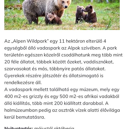
Az „Alpen Wildpark” egy 11 hektáron elterülő 4
egységből álló vadaspark az Alpok szívében. A park
területén egészen közelről csodálhatunk meg több mint
20 féle állatot, többek között őzeket, vaddisznókat,
szarvasokat és más, többnyire patás állatokat.
Gyerekek részére játszótér és állatsimogató is
rendelkezésre áll.
A vadaspark mellett található egy múzeum, mely egy
400 m2-es grizzly és egy 500 m2-es afrikai vadakból
álló kiállítás, több mint 200 kiállított darabbal. A
halmúzeumban pedig az osztrák vízek alatti élővilága
kerül bemutatásra.
Nyitvatartás:
májustól októberig