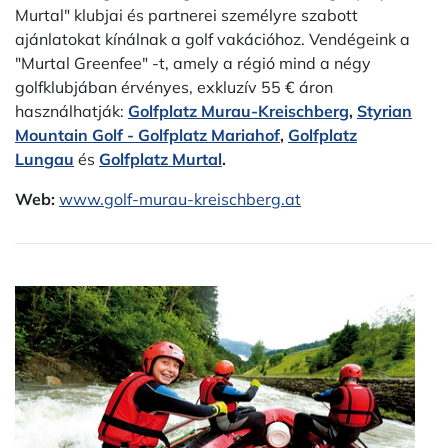
Murtal" klubjai és partnerei személyre szabott
ajánlatokat kínálnak a golf vakációhoz. Vendégeink a
"Murtal Greenfee" -t, amely a régió mind a négy
golfklubjában érvényes, exkluzív 55 € áron
használhatják:
Golfplatz Murau-Kreischberg
,
Styrian
Mountain Golf - Golfplatz Mariahof
,
Golfplatz
Lungau
és
Golfplatz
Murtal
.
Web:
www.golf-murau-kreischberg.at