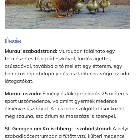
Úszás
Muraui szabadstrand:
Murauban található egy
természetes tó ugródeszkával, fürdőszigettel,
csúszdával, továbbá a tó mellett egy étterem, egy
homokos röplabdapálya és asztalitenisz várja az oda
látogatókat.
Muraui uszoda:
Élmény és kikapcsolodás 25 méteres
sport úszómedence, valamint gyermek medence
élménycsúszdával. Az uszoda szolgáltatásai között
még szauna, szolárium és masszázs is szerepel.
St. Georgen am Kreischberg- i szabadstrand:
A helyi
szabadidőcentrumban a fűtött vízű kültéri medence