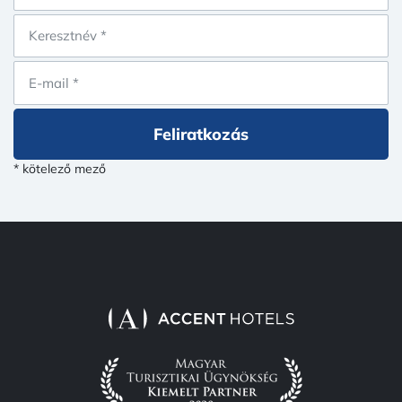
Feliratkozás
* kötelező mező