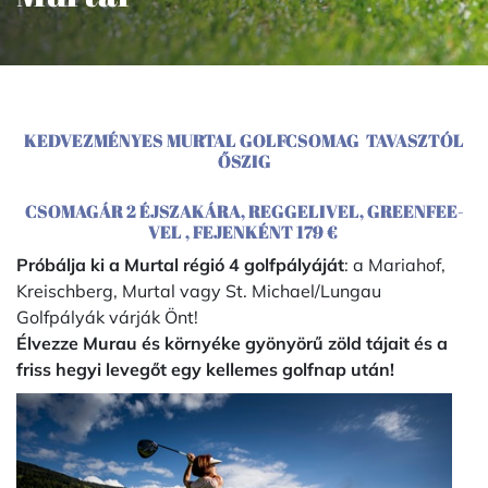
KEDVEZMÉNYES MURTAL GOLFCSOMAG TAVASZTÓL
ŐSZIG
CSOMAGÁR 2 ÉJSZAKÁRA, REGGELIVEL, GREENFEE-
VEL , FEJENKÉNT 179 €
Próbálja ki a Murtal régió 4 golfpályáját
: a Mariahof,
Kreischberg, Murtal vagy St. Michael/Lungau
Golfpályák várják Önt!
Élvezze Murau és környéke gyönyörű zöld tájait és a
friss hegyi levegőt egy kellemes golfnap után!