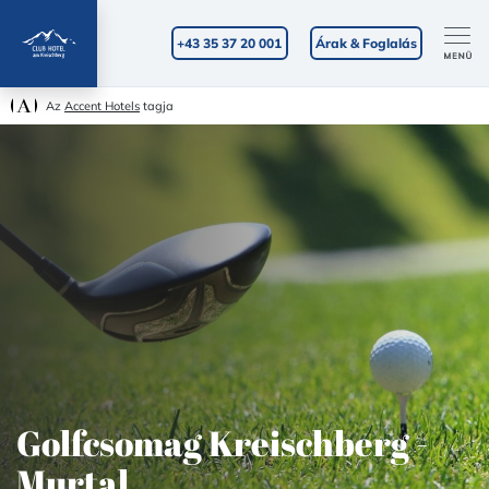
+43 35 37 20 001
Árak & Foglalás
Az
Accent Hotels
tagja
Golfcsomag Kreischberg -
Murtal